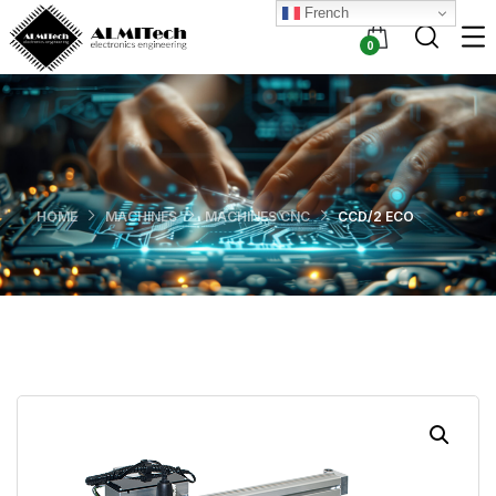
French
0
HOME
MACHINES
MACHINES CNC
CCD/2 ECO