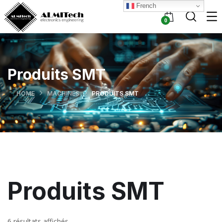
French
0
Produits SMT
HOME
MACHINES
PRODUITS SMT
Produits SMT
6 résultats affichés