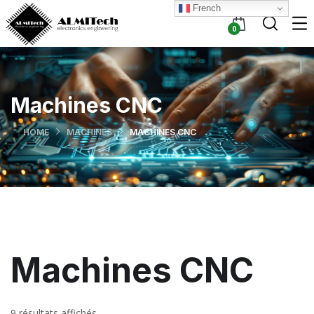
French
0
Machines CNC
HOME
MACHINES
MACHINES CNC
Machines CNC
9 résultats affichés