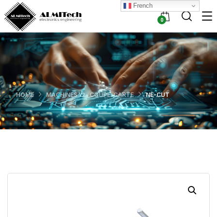
French
0
HOME
MACHINES
COUPE-CARTE
NE-CUT