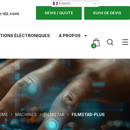
French
DEVIS / QUOTE
SUIVI DE DEVIS
h-dz.com
TIONS ÉLÉCTRONIQUES
A PROPOS
0
OME
MACHINES
FILMSTAR
FILMSTAR-PLUS