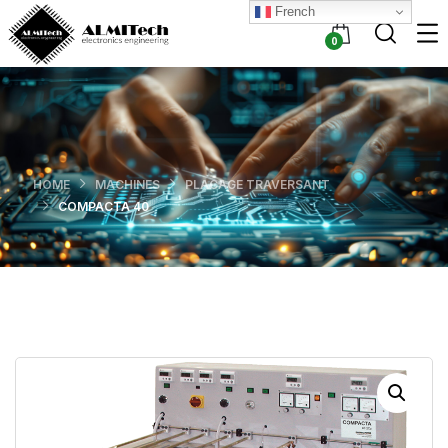
French
0
HOME
MACHINES
PLACAGE TRAVERSANT
COMPACTA 40